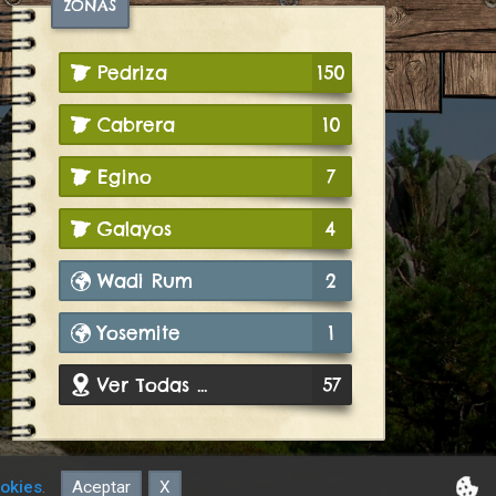
ZONAS
Pedriza
150
Cabrera
10
Egino
7
Galayos
4
Wadi Rum
2
Yosemite
1
Ver Todas ...
57
ookies
.
Aceptar
X