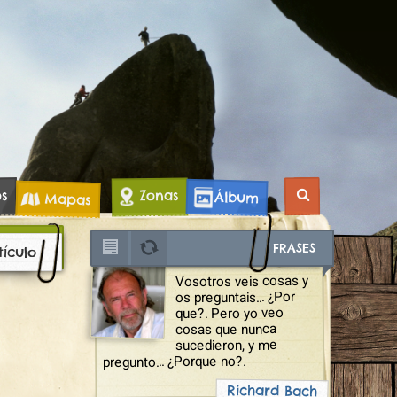
os
Zonas
Álbum
Mapas
FRASES
tículo
Vosotros veis cosas y
os preguntais... ¿Por
que?. Pero yo veo
cosas que nunca
sucedieron, y me
pregunto... ¿Porque no?.
Richard Bach