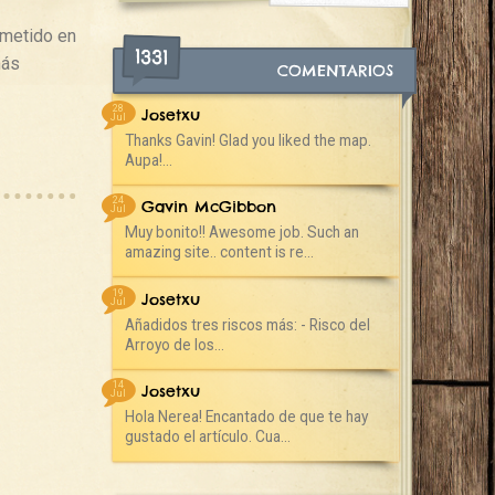
 metido en
1331
más
COMENTARIOS
28
Josetxu
Jul
Thanks Gavin! Glad you liked the map.
Aupa!...
24
Gavin McGibbon
Jul
Muy bonito!! Awesome job. Such an
amazing site.. content is re...
19
Josetxu
Jul
Añadidos tres riscos más: - Risco del
Arroyo de los...
14
Josetxu
Jul
Hola Nerea! Encantado de que te hay
gustado el artículo. Cua...