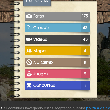
CATEGORÍAS
Fotos
175
Croquis
63
Videos
43
Mapas
4
No Climb
11
Juegos
2
Concursos
1
es
. Si continuas navegando estás aceptando nuestra
política de c