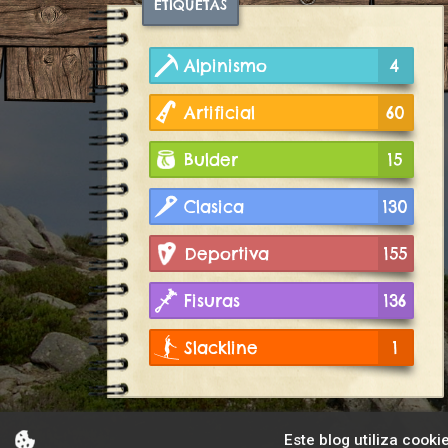
ETIQUETAS
Alpinismo
4
Artificial
60
Bulder
15
Clasica
130
Deportiva
155
Fisuras
136
Slackline
1
Este blog utiliza cooki