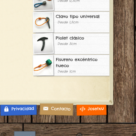
Desde 0,5cm
Clavo tipo universal
Desde 1,5cm
Piolet clásico
Desde 5cm
Fisurero excéntrico
hueco
Desde 1cm
Privacidad
Josetxu
Contacto