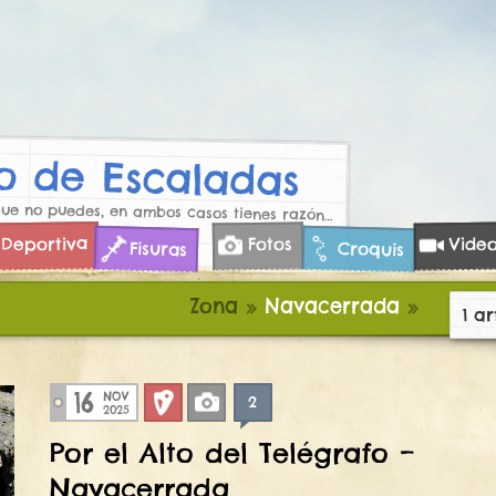
 de Escaladas
que no puedes, en ambos casos tienes razón…
Deportiva
Vide
Fotos
Croquis
Fisuras
Zona
»
Navacerrada
»
1 ar
16
NOV
2
Deportiva
Fotos
2025
Por el Alto del Telégrafo –
Navacerrada