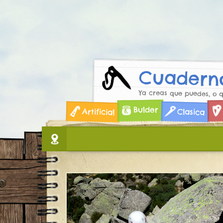
Cuaderno
Ya creas que puedes, o 
Skip
Bulder
Artificial
Clasica
to
content