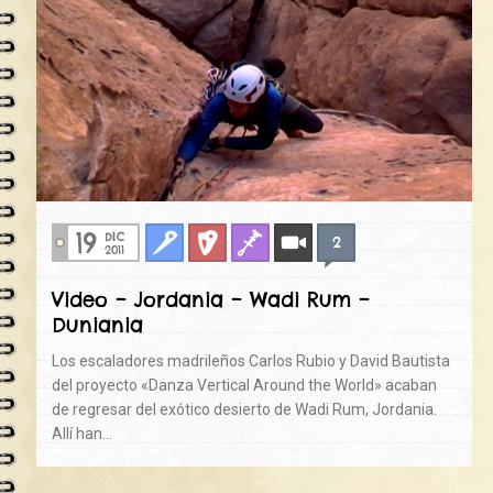
19
DIC
2
Clasica
Deportiva
Fisuras
Videos
2011
Video – Jordania – Wadi Rum –
Duniania
Los escaladores madrileños Carlos Rubio y David Bautista
del proyecto «Danza Vertical Around the World» acaban
de regresar del exótico desierto de Wadi Rum, Jordania.
Allí han…