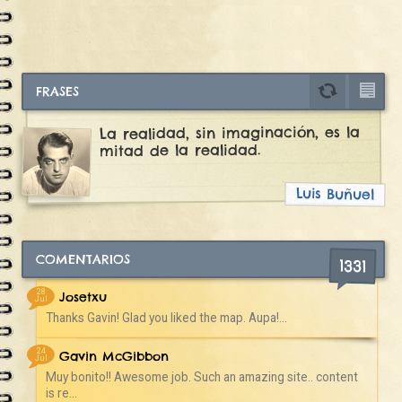
FRASES
La realidad, sin imaginación, es la
mitad de la realidad.
Luis Buñuel
COMENTARIOS
1331
28
Josetxu
Jul
Thanks Gavin! Glad you liked the map. Aupa!...
24
Gavin McGibbon
Jul
Muy bonito!! Awesome job. Such an amazing site.. content
is re...