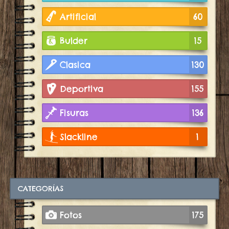
Artificial
60
Bulder
15
Clasica
130
Deportiva
155
Fisuras
136
Slackline
1
CATEGORÍAS
Fotos
175