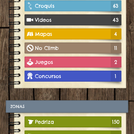
Croquis
63
Videos
43
Mapas
4
No Climb
11
Juegos
2
Concursos
1
ZONAS
Pedriza
150