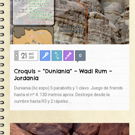
21
DIC
0
Clasica
Croquis
Fisuras
2011
Croquis – “Duniania” – Wadi Rum –
Jordania
Duniania (6c expo) 5 parabolts y 1 clavo. Juego de friends
hasta el nº 4. 130 metros aprox. Destrepe desde la
cumbre hasta R3 y 2 rápeles….