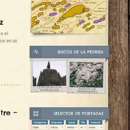
z
s el
pis en un
RISCOS DE LA PEDRIZA
LA FALSA BOLA DE
RISCO DE LOS
NAVAJUEJOS
PRINCIPIANTES
tre –
SELECTOR DE PORTADAS