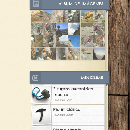
ÁLBUM DE IMÁGENES
MINICLIMB
Fisurero excéntrico
macizo
Desde 1cm
Piolet clásico
Desde 5cm
Plomo simple