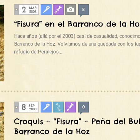
2
MAR
8
Clasica
Fisuras
Fotos
2008
“Fisura” en el Barranco de la Ho
Hace años (allá por el 2003) casi de casualidad, conocimo
Barranco de la Hoz. Volvíamos de una quedada con los tu
refugio de Peralejos…
8
FEB
0
Clasica
Croquis
Fisuras
2008
Croquis – “Fisura” – Peña del Bui
Barranco de la Hoz