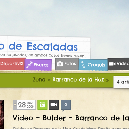
 de Escaladas
que no puedes, en ambos casos tienes razón…
Deportiva
Vide
Fotos
Croquis
Fisuras
Zona
»
Barranco de la Hoz
»
4 art
28
JUN
0
Bulder
Videos
2009
Video – Bulder – Barranco de l