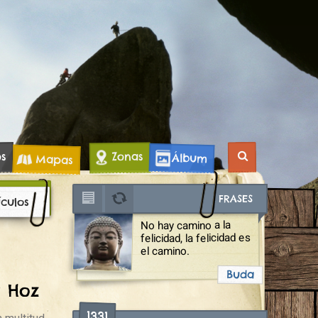
os
Zonas
Álbum
Mapas
FRASES
ículos
No hay camino a la
felicidad, la felicidad es
el camino.
Buda
a Hoz
1331