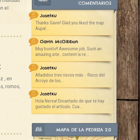
n multitud
COMENTARIOS
n el
28
Josetxu
Jul
Thanks Gavin! Glad you liked the map.
Aupa!...
24
Gavin McGibbon
Jul
Muy bonito!! Awesome job. Such an
amazing site.. content is re...
z
19
Josetxu
Jul
Añadidos tres riscos más: - Risco del
z , en
Arroyo de los...
as, romos,
14
Josetxu
Jul
Hola Nerea! Encantado de que te hay
gustado el artículo. Cua...
MAPA DE LA PEDRIZA 2.0