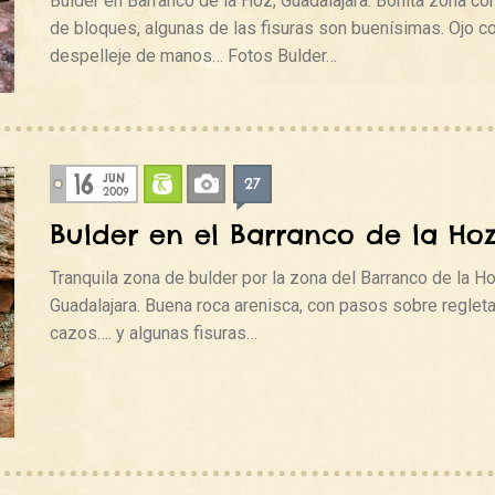
Bulder en Barranco de la Hoz, Guadalajara. Bonita zona co
de bloques, algunas de las fisuras son buenísimas. Ojo co
despelleje de manos… Fotos Bulder…
16
JUN
27
Bulder
Fotos
2009
Bulder en el Barranco de la Ho
Tranquila zona de bulder por la zona del Barranco de la Ho
Guadalajara. Buena roca arenisca, con pasos sobre reglet
cazos…. y algunas fisuras…