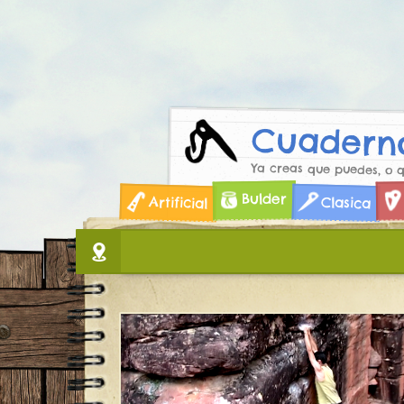
Cuaderno
Ya creas que puedes, o 
Skip
Bulder
Artificial
Clasica
to
content