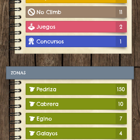
No Climb
11
Juegos
2
Concursos
1
ZONAS
Pedriza
150
Cabrera
10
Egino
7
Galayos
4