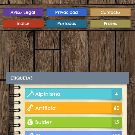
Aviso Legal
Privacidad
Contacto
Índice
Portadas
Frases
ETIQUETAS
Alpinismo
4
Artificial
60
Bulder
15