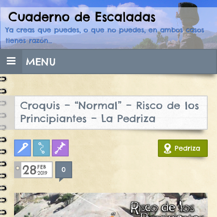
Cuaderno de Escaladas
Skip
to
Ya creas que puedes, o que no puedes, en ambos casos
content
tienes razón…
MENU
Croquis – “Normal” – Risco de los
Principiantes – La Pedriza
Clasica
Croquis
Fisuras
Pedriza
28
FEB
0
2019