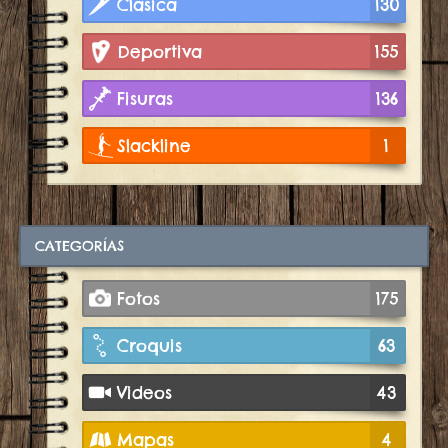
Clasica
130
Deportiva
155
Fisuras
136
Slackline
1
CATEGORÍAS
Fotos
175
Croquis
63
Videos
43
Mapas
4