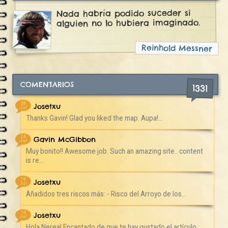
Nada habría podido suceder si
alguien no lo hubiera imaginado.
Reinhold Messner
COMENTARIOS
1331
28
Josetxu
Jul
Thanks Gavin! Glad you liked the map. Aupa!...
24
Gavin McGibbon
Jul
Muy bonito!! Awesome job. Such an amazing site.. content
is re...
19
Josetxu
Jul
Añadidos tres riscos más: - Risco del Arroyo de los...
14
Josetxu
Jul
Hola Nerea! Encantado de que te hay gustado el artículo.