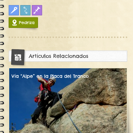
Clasica
Croquis
Fisuras
Pedriza
10030
Artículos Relacionados
Vía “Alpe” en la Placa del Tranco