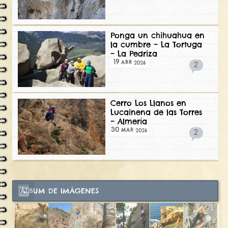
Ponga un chihuahua en
la cumbre – La Tortuga
– La Pedriza
19
2026
ABR
2
Cerro Los Llanos en
Lucainena de las Torres
– Almería
30
2026
MAR
2
ÁLBUM DE IMÁGENES