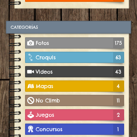
CATEGORÍAS
Fotos
175
Croquis
63
Videos
43
Mapas
4
No Climb
11
Juegos
2
Concursos
1