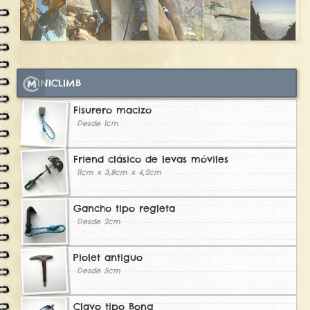
MINICLIMB
Fisurero macizo
Desde 1cm
Friend clásico de levas móviles
11cm x 3,8cm x 4,2cm
Gancho tipo regleta
Desde 2cm
Piolet antiguo
Desde 5cm
Clavo tipo Bong