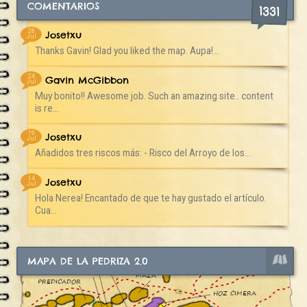
COMENTARIOS
1331
28
Josetxu
Jul
Thanks Gavin! Glad you liked the map. Aupa!...
24
Gavin McGibbon
Jul
Muy bonito!! Awesome job. Such an amazing site.. content
is re...
19
Josetxu
Jul
Añadidos tres riscos más: - Risco del Arroyo de los...
14
Josetxu
Jul
Hola Nerea! Encantado de que te hay gustado el artículo.
Cua...
MAPA DE LA PEDRIZA 2.0