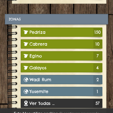
ZONAS
Pedriza
150
Cabrera
10
Egino
7
Galayos
4
Wadi Rum
2
Yosemite
1
Ver Todas ...
57