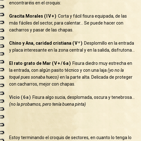
encontraréis en el croquis:
Gracita Morales
(IV+)
Corta y fácil fisura equipada, de las
más fáciles del sector, para calentar… Se puede hacer con
cacharros y pasar de las chapas.
Chino y Ana, caridad cristiana
(Vº)
Desplomillo en la entrada
y placa interesante en la zona central y en la salida, disfrutona…
El rato grato de Mar
(V+/6a)
Fisura diedro muy estrecha en
la entrada, con algún pasito técnico y con una laja
(yo no la
toqué pues sonaba hueco)
en la parte alta. Delicada de proteger
con cacharros, mejor con chapas.
Vicio
(6a)
Fisura algo sucia, desplomada, oscura y tenebrosa…
(no la probamos, pero tenía buena pinta)
Estoy terminando el croquis de sectores, en cuanto lo tenga lo