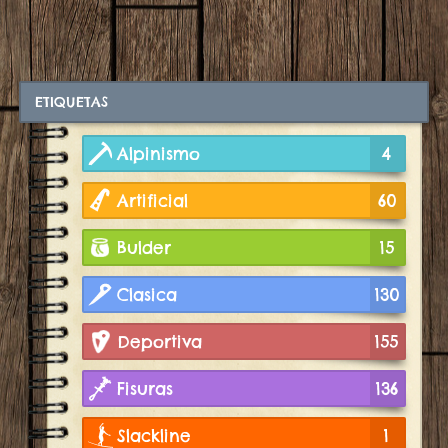
ETIQUETAS
Alpinismo
4
Artificial
60
Bulder
15
Clasica
130
Deportiva
155
Fisuras
136
Slackline
1