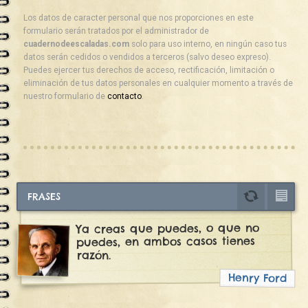
Los datos de caracter personal que nos proporciones en este
formulario serán tratados por el administrador de
cuadernodeescaladas.com
solo para uso interno, en ningún caso tus
datos serán cedidos o vendidos a terceros (salvo deseo expreso).
Puedes ejercer tus derechos de acceso, rectificación, limitación o
eliminación de tus datos personales en cualquier momento a través de
nuestro formulario de
contacto
.
FRASES
Ya creas que puedes, o que no
puedes, en ambos casos tienes
razón.
Henry Ford