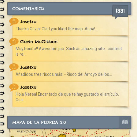
COMENTARIOS
1331
28
Josetxu
Jul
Thanks Gavin! Glad you liked the map. Aupa!...
24
Gavin McGibbon
Jul
Muy bonito!! Awesome job. Such an amazing site.. content
is re...
19
Josetxu
Jul
Añadidos tres riscos más: - Risco del Arroyo de los...
14
Josetxu
Jul
Hola Nerea! Encantado de que te hay gustado el artículo.
Cua...
MAPA DE LA PEDRIZA 2.0