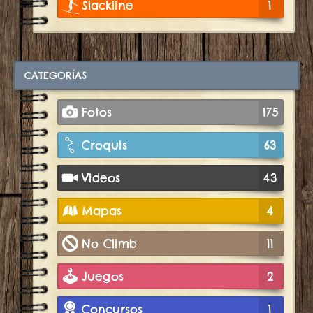
Slackline
1
CATEGORÍAS
Fotos
175
Croquis
63
Videos
43
Mapas
4
No Climb
11
Juegos
2
Concursos
1