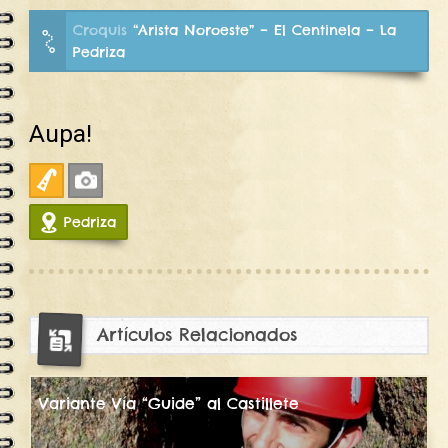
Croquis
“Arista Noroeste” – El Centinela – La
Pedriza
Aupa!
Artificial
Fotos
Pedriza
10406
Artículos Relacionados
Variante Vía “Guide” al Castillete