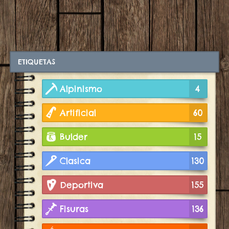
ETIQUETAS
Alpinismo
4
Artificial
60
Bulder
15
Clasica
130
Deportiva
155
Fisuras
136