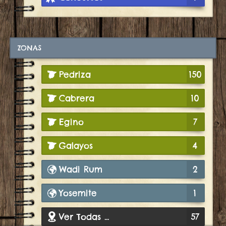
ZONAS
Pedriza
150
Cabrera
10
Egino
7
Galayos
4
Wadi Rum
2
Yosemite
1
Ver Todas ...
57