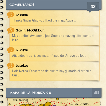
COMENTARIOS
1331
28
Josetxu
Jul
Thanks Gavin! Glad you liked the map. Aupa!...
24
Gavin McGibbon
Jul
Muy bonito!! Awesome job. Such an amazing site.. content
is re...
19
Josetxu
Jul
Añadidos tres riscos más: - Risco del Arroyo de los...
14
Josetxu
Jul
Hola Nerea! Encantado de que te hay gustado el artículo.
Cua...
MAPA DE LA PEDRIZA 2.0