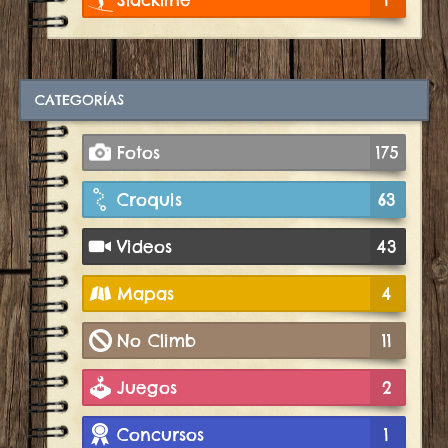
CATEGORÍAS
Fotos
175
Croquis
63
Videos
43
Mapas
4
No Climb
11
Juegos
2
Concursos
1