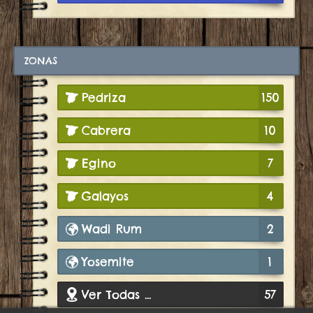
ZONAS
Pedriza
150
Cabrera
10
Egino
7
Galayos
4
Wadi Rum
2
Yosemite
1
Ver Todas ...
57