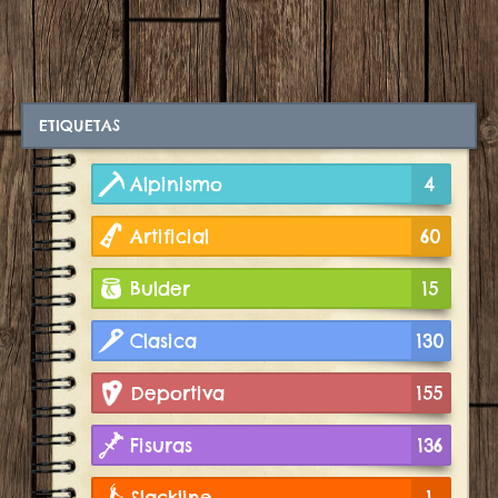
ETIQUETAS
Alpinismo
4
Artificial
60
Bulder
15
Clasica
130
Deportiva
155
Fisuras
136
Slackline
1