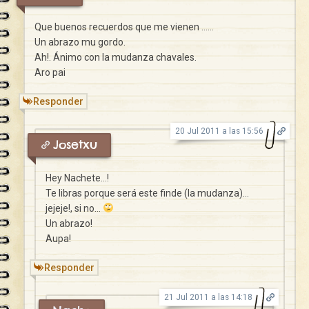
Que buenos recuerdos que me vienen ……
Un abrazo mu gordo.
Ah!. Ánimo con la mudanza chavales.
Aro pai
Responder
20 Jul 2011 a las 15:56
Josetxu
Hey Nachete…!
Te libras porque será este finde (la mudanza)…
jejeje!, si no…
Un abrazo!
Aupa!
Responder
21 Jul 2011 a las 14:18