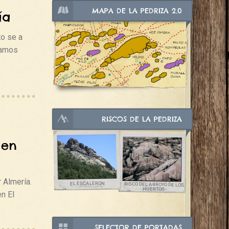
MAPA DE LA PEDRIZA 2.0
ía
to se a
damos
RISCOS DE LA PEDRIZA
 en
 Almería.
EL ESCALERON
RISCO DEL ARROYO DE LOS
HUERTOS
n El
SELECTOR DE PORTADAS