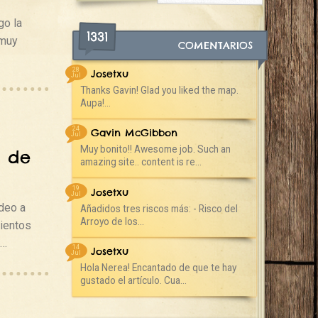
go la
1331
 muy
COMENTARIOS
28
Josetxu
Jul
Thanks Gavin! Glad you liked the map.
Aupa!...
24
Gavin McGibbon
Jul
Muy bonito!! Awesome job. Such an
o de
amazing site.. content is re...
19
Josetxu
Jul
deo a
Añadidos tres riscos más: - Risco del
Arroyo de los...
ientos
l…
14
Josetxu
Jul
Hola Nerea! Encantado de que te hay
gustado el artículo. Cua...