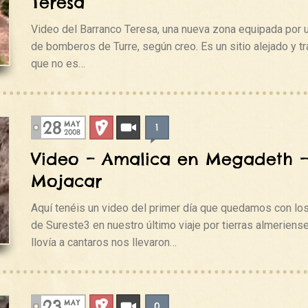
Teresa
Video del Barranco Teresa, una nueva zona equipada por 
de bomberos de Turre, según creo. Es un sitio alejado y tra
que no es…
28
MAY
1
Deportiva
Videos
2008
Video – Amalica en Megadeth 
Mojacar
Aquí tenéis un video del primer día que quedamos con lo
de Sureste3 en nuestro último viaje por tierras almerien
llovía a cantaros nos llevaron…
23
MAY
0
Deportiva
Videos