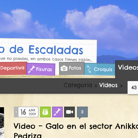
 de Escaladas
que no puedes, en ambos casos tienes razón…
Video
Deportiva
Fotos
Croquis
Fisuras
Categoría
»
Videos
»
43
16
ABR
3
Bulder
Fisuras
Videos
2009
Video – Galo en el sector Anikk
Pedriza