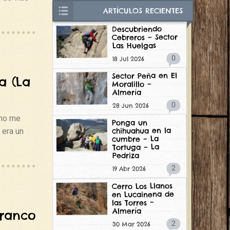
ARTÍCULOS RECIENTES
Descubriendo
Cebreros – Sector
Las Huelgas
0
18 Jul 2026
Sector Peña en El
a (La
Moralillo –
Almería
0
28 Jun 2026
cho me
Ponga un
chihuahua en la
 era un
cumbre – La
Tortuga – La
Pedriza
2
19 Abr 2026
Cerro Los Llanos
en Lucainena de
las Torres –
Almería
rranco
2
30 Mar 2026