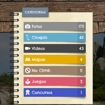
CATEGORÍAS
Fotos
175
Croquis
63
Videos
43
Mapas
4
No Climb
11
Juegos
2
Concursos
1