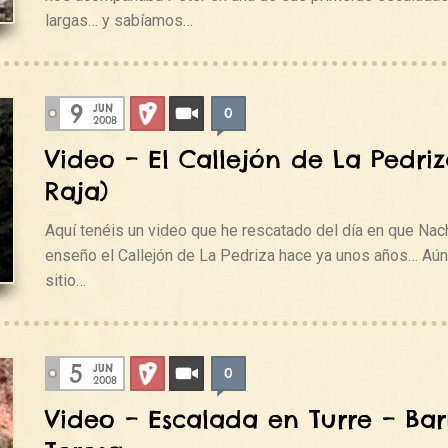
largas… y sabíamos…
9
JUN
0
Deportiva
Videos
2008
Video – El Callejón de La Pedriz
Raja)
Aquí tenéis un video que he rescatado del día en que Na
enseño el Callejón de La Pedriza hace ya unos años… Aún
sitio…
5
JUN
0
Deportiva
Videos
2008
Video – Escalada en Turre – Ba