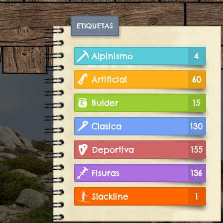
ETIQUETAS
Alpinismo
4
Artificial
60
Bulder
15
Clasica
130
Deportiva
155
Fisuras
136
Slackline
1