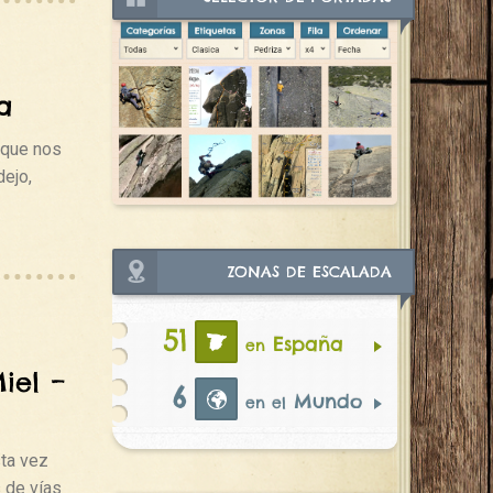
a
 que nos
ejo,
ZONAS DE ESCALADA
51
España
en
iel –
6
Mundo
en el
ta vez
 de vías