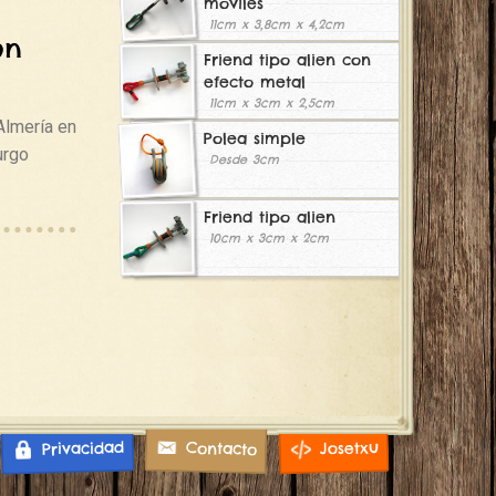
móviles
11cm x 3,8cm x 4,2cm
on
Friend tipo alien con
efecto metal
11cm x 3cm x 2,5cm
Almería en
Polea simple
urgo
Desde 3cm
Friend tipo alien
10cm x 3cm x 2cm
Privacidad
Josetxu
Contacto