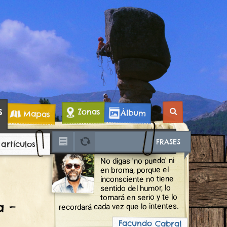
s
Zonas
Álbum
Mapas
FRASES
 artículos
No digas 'no puedo' ni
en broma, porque el
inconsciente no tiene
sentido del humor, lo
tomará en serio y te lo
a –
recordará cada vez que lo intentes.
Facundo Cabral