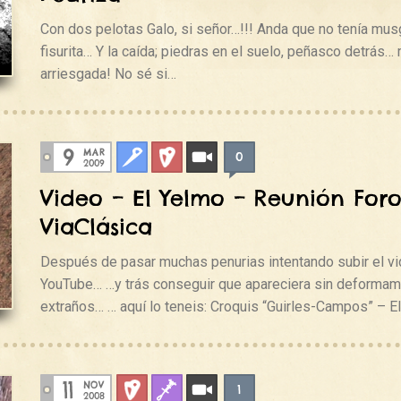
Con dos pelotas Galo, si señor…!!! Anda que no tenía mus
fisurita… Y la caída; piedras en el suelo, peñasco detrás…
arriesgada! No sé si…
9
MAR
0
Clasica
Deportiva
Videos
2009
Video – El Yelmo – Reunión For
ViaClásica
Después de pasar muchas penurias intentando subir el vi
YouTube… …y trás conseguir que apareciera sin deformam
extraños… … aquí lo teneis: Croquis “Guirles-Campos” – E
11
NOV
1
Deportiva
Fisuras
Videos
2008