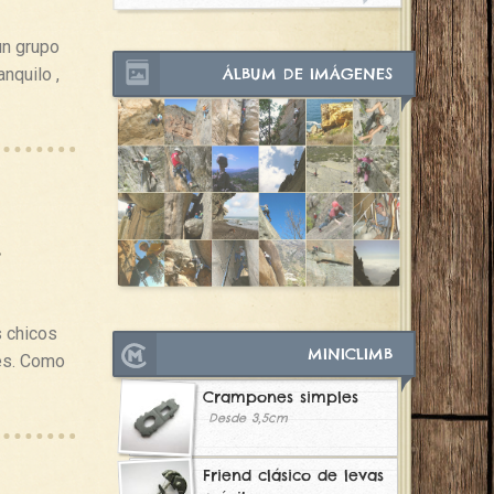
un grupo
ÁLBUM DE IMÁGENES
nquilo ,
–
s chicos
MINICLIMB
ses. Como
Crampones simples
Desde 3,5cm
Friend clásico de levas