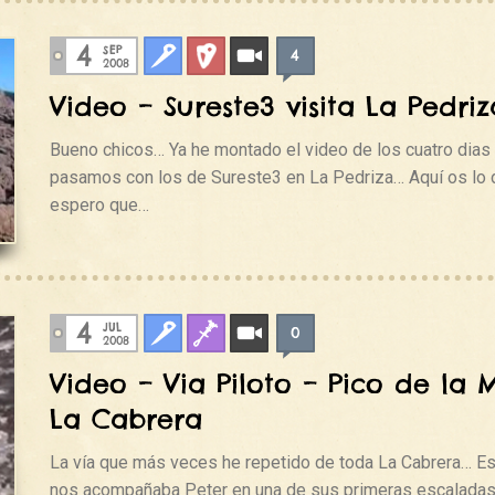
4
SEP
4
Clasica
Deportiva
Videos
2008
Video – Sureste3 visita La Pedriz
Bueno chicos… Ya he montado el video de los cuatro dias
pasamos con los de Sureste3 en La Pedriza… Aquí os lo d
espero que…
4
JUL
0
Clasica
Fisuras
Videos
2008
Video – Via Piloto – Pico de la M
La Cabrera
La vía que más veces he repetido de toda La Cabrera… Es
nos acompañaba Peter en una de sus primeras escaladas