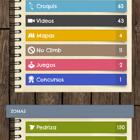
Croquis
63
Videos
43
Mapas
4
No Climb
11
Juegos
2
Concursos
1
ZONAS
Pedriza
150