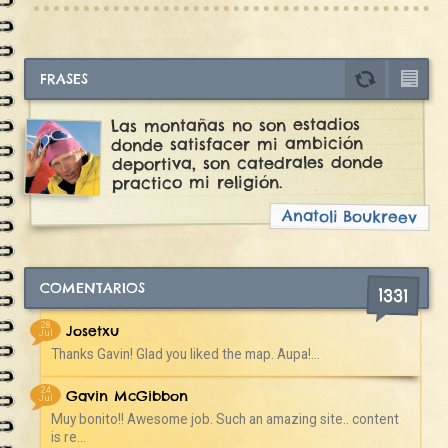
FRASES
Las montañas no son estadios
donde satisfacer mi ambición
deportiva, son catedrales donde
practico mi religión.
Anatoli Boukreev
COMENTARIOS
1331
28
Josetxu
Jul
Thanks Gavin! Glad you liked the map. Aupa!...
24
Gavin McGibbon
Jul
Muy bonito!! Awesome job. Such an amazing site.. content
is re...