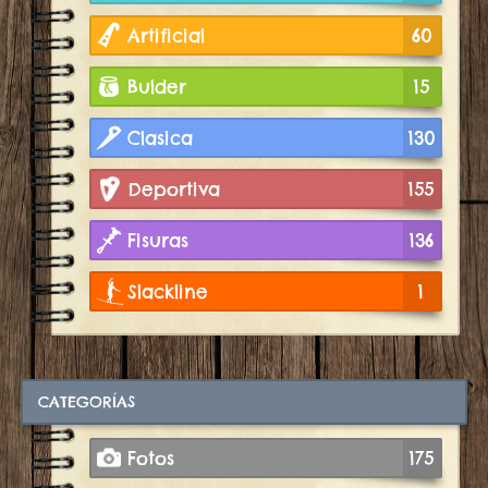
Artificial
60
Bulder
15
Clasica
130
Deportiva
155
Fisuras
136
Slackline
1
CATEGORÍAS
Fotos
175