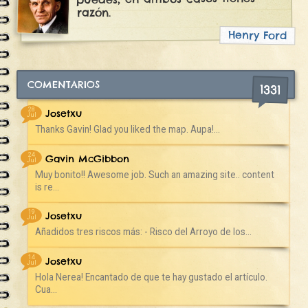
razón.
Henry Ford
COMENTARIOS
1331
28
Josetxu
Jul
Thanks Gavin! Glad you liked the map. Aupa!...
24
Gavin McGibbon
Jul
Muy bonito!! Awesome job. Such an amazing site.. content
is re...
19
Josetxu
Jul
Añadidos tres riscos más: - Risco del Arroyo de los...
14
Josetxu
Jul
Hola Nerea! Encantado de que te hay gustado el artículo.
Cua...