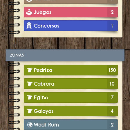
Juegos
2
Concursos
1
ZONAS
Pedriza
150
Cabrera
10
Egino
7
Galayos
4
Wadi Rum
2