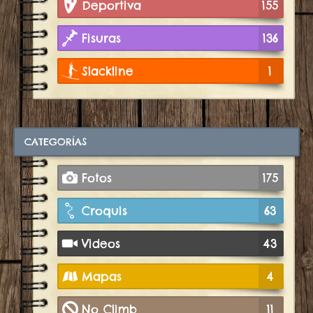
Deportiva
155
Fisuras
136
Slackline
1
CATEGORÍAS
Fotos
175
Croquis
63
Videos
43
Mapas
4
No Climb
11