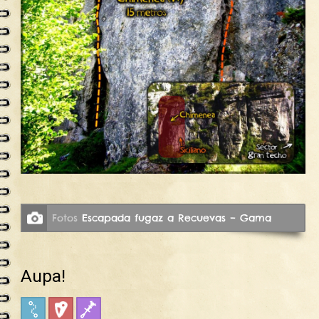
Fotos
Escapada fugaz a Recuevas – Gama
Aupa!
Croquis
Deportiva
Fisuras