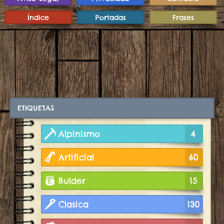
Índice
Portadas
Frases
ETIQUETAS
Alpinismo
4
Artificial
60
Bulder
15
Clasica
130