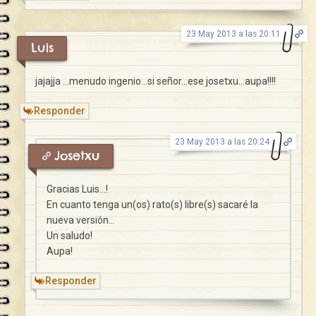
23 May 2013 a las 20:11
Luis
jajajja …menudo ingenio…si señor…ese josetxu…aupa!!!!
Responder
23 May 2013 a las 20:24
Josetxu
Gracias Luis…!
En cuanto tenga un(os) rato(s) libre(s) sacaré la
nueva versión…
Un saludo!
Aupa!
Responder