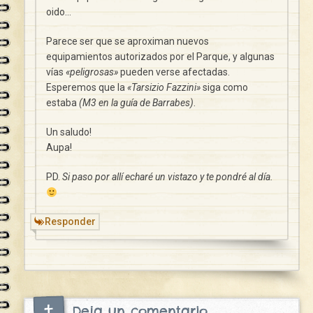
oido…
Parece ser que se aproximan nuevos
equipamientos autorizados por el Parque, y algunas
vías
«peligrosas»
pueden verse afectadas.
Esperemos que la
«Tarsizio Fazzini»
siga como
estaba
(M3 en la guía de Barrabes)
.
Un saludo!
Aupa!
PD.
Si paso por allí echaré un vistazo y te pondré al día.
Responder
Deja un comentario...