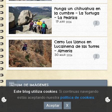
Ponga un chihuahua en
la cumbre – La Tortuga
– La Pedriza
19
2026
ABR
2
Cerro Los Llanos en
Lucainena de las Torres
– Almería
30
2026
MAR
2
ÁLBUM DE IMÁGENES
Este blog utiliza cookies
. Si continuas navegando
estás aceptando nuestra
política de cookies
.
Aceptar
X