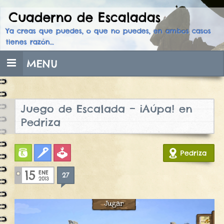
Cuaderno de Escaladas
Skip
to
Ya creas que puedes, o que no puedes, en ambos casos
content
tienes razón…
MENU
Juego de Escalada – ¡Aúpa! en
Pedriza
Bulder
Clasica
Juegos
Pedriza
15
ENE
27
2013