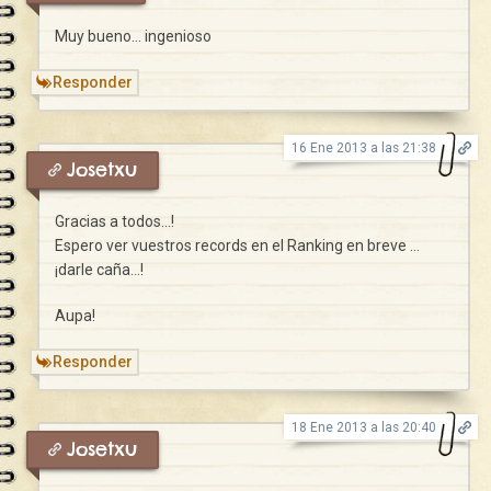
Muy bueno… ingenioso
Responder
16 Ene 2013 a las 21:38
Josetxu
Gracias a todos…!
Espero ver vuestros records en el Ranking en breve …
¡darle caña…!
Aupa!
Responder
18 Ene 2013 a las 20:40
Josetxu