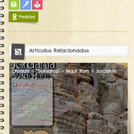
Bulder
Clasica
Juegos
Pedriza
20316
Artículos Relacionados
Croquis – “Duniania” – Wadi Rum – Jordania