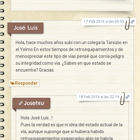
17 Feb 2016 a las 05:55
José Luís
Hola, hace muchos años subí con un colega la Tarsizio en
el Yelmo.En estos tiempos de retroequipamientos y de
menospreciar este tipo de vías pensé que corría peligro
su integridad como via. ¿Sabes en que estado se
encuentra? Gracias.
Responder
18 Feb 2016 a las 22:19
Josetxu
Hola José Luís…!
Pues la verdad es que ni idea del estado actual de la
vía, aunque supongo que si hubiera habido
retroequipamientos exagerados algo se habría