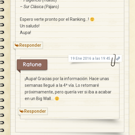
– Fulgencio (Hueso)
– Sur Clásica (Pájaro)
Espero verte pronto por el Ranking…!
Un saludo!
Aupa!
Responder
19 Ene 2016 a las 19:45
Ratone
¡Aupa! Gracias por la información. Hace unas
semanas llegué a la 4ª vía. Lo retomaré
próximamente, pero quería ver si iba a acabar
en un Big Wall…
Responder