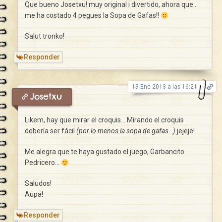
Que bueno Josetxu! muy original i divertido, ahora que…
me ha costado 4 pegues la Sopa de Gafas!!
Salut tronko!
Responder
19 Ene 2013 a las 16:21
Josetxu
Likem, hay que mirar el croquis… Mirando el croquis
debería ser fácil
(por lo menos la sopa de gafas…)
jejeje!
Me alegra que te haya gustado el juego, Garbancito
Pedricero…
Saludos!
Aupa!
Responder