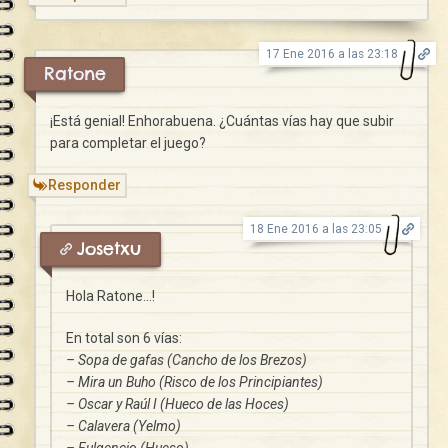
17 Ene 2016 a las 23:18
Ratone
¡Está genial! Enhorabuena. ¿Cuántas vías hay que subir
para completar el juego?
Responder
18 Ene 2016 a las 23:05
Josetxu
Hola Ratone…!
En total son 6 vías:
– Sopa de gafas (Cancho de los Brezos)
– Mira un Buho (Risco de los Principiantes)
– Oscar y Raúl I (Hueco de las Hoces)
– Calavera (Yelmo)