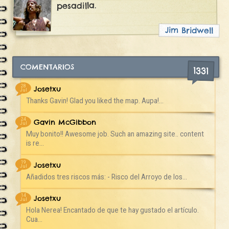
pesadilla.
Jim Bridwell
COMENTARIOS
1331
28
Josetxu
Jul
Thanks Gavin! Glad you liked the map. Aupa!...
24
Gavin McGibbon
Jul
Muy bonito!! Awesome job. Such an amazing site.. content
is re...
19
Josetxu
Jul
Añadidos tres riscos más: - Risco del Arroyo de los...
14
Josetxu
Jul
Hola Nerea! Encantado de que te hay gustado el artículo.
Cua...