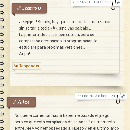
20 Ene 2013 a las 17:17
Josetxu
Jejejeje…! Bulnes, hay que comerse las manzanas
sin soltar la tecla «A», sino vas pa’bajo…
La primera idea era ir con cuerda, pero se
complicaba demasiado la programación, lo
estudiaré para próximas versiones…
Aupa!
Responder
22 Ene 2013 a las 00:51
Aitor
No quería comentar hasta haberme pasado el juego…
pero es que está complicado de cojones!!! de momento
entre Ale y yo hemos llegado al Hueso y en el último largo