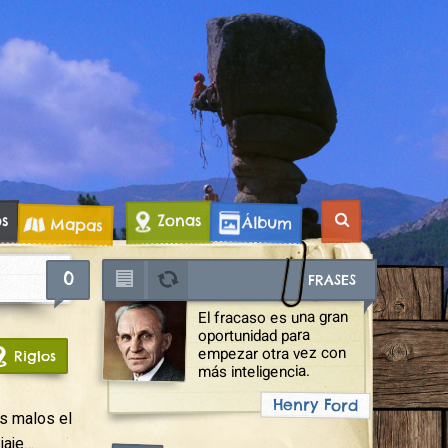
os
Zonas
Álbum
Mapas
0
FRASES
El fracaso es una gran
oportunidad para
empezar otra vez con
Riglos
más inteligencia.
Henry Ford
s malos el
iaje…