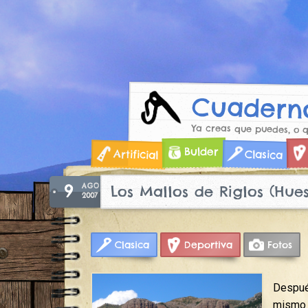
Cuaderno
Ya creas que puedes, o 
Skip
Bulder
Artificial
Clasica
to
content
9
AGO
Los Mallos de Riglos (Hue
2007
Clasica
Deportiva
Fotos
Despué
mismo d