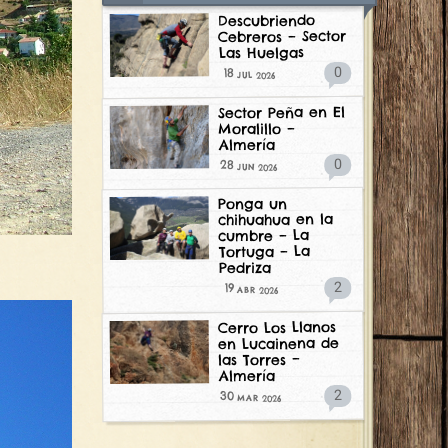
Descubriendo
Cebreros – Sector
Las Huelgas
0
18
2026
JUL
Sector Peña en El
Moralillo –
Almería
0
28
2026
JUN
Ponga un
chihuahua en la
cumbre – La
Tortuga – La
Pedriza
2
19
2026
ABR
Cerro Los Llanos
en Lucainena de
las Torres –
Almería
2
30
2026
MAR