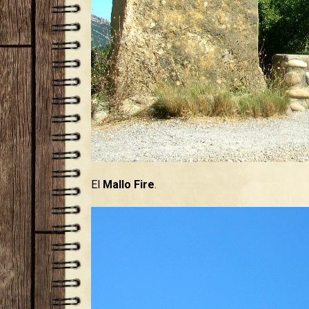
El
Mallo Fire
.