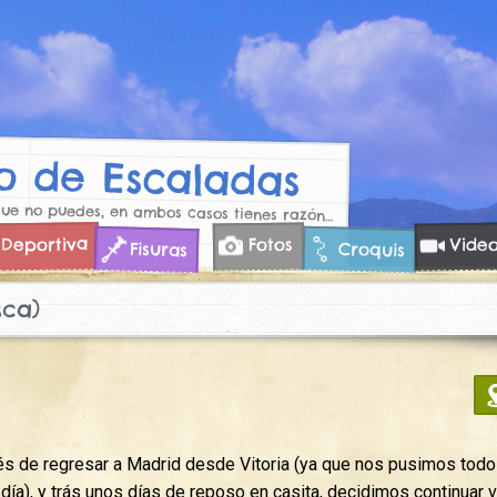
 de Escaladas
que no puedes, en ambos casos tienes razón…
Deportiva
Vide
Fotos
Croquis
Fisuras
sca)
s de regresar a Madrid desde Vitoria (ya que nos pusimos todo
ía), y trás unos días de reposo en casita, decidimos continuar v