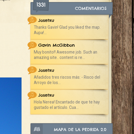
1331
COMENTARIOS
28
Josetxu
Jul
Thanks Gavin! Glad you liked the map.
Aupa!...
24
Gavin McGibbon
Jul
Muy bonito!! Awesome job. Such an
amazing site.. content is re...
19
Josetxu
Jul
Añadidos tres riscos más: - Risco del
Arroyo de los...
14
Josetxu
Jul
Hola Nerea! Encantado de que te hay
gustado el artículo. Cua...
MAPA DE LA PEDRIZA 2.0