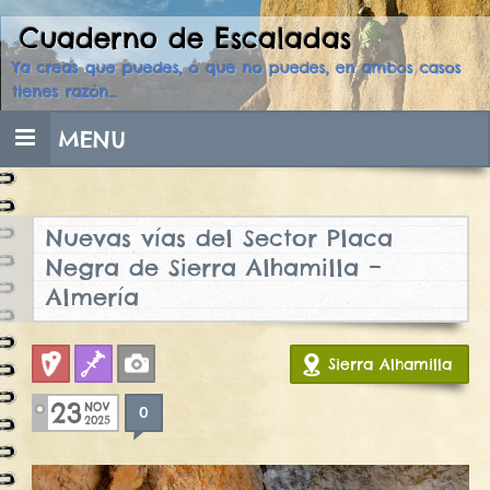
Cuaderno de Escaladas
Skip
to
Ya creas que puedes, o que no puedes, en ambos casos
content
tienes razón…
MENU
Nuevas vías del Sector Placa
Negra de Sierra Alhamilla –
Almería
Deportiva
Fisuras
Fotos
Sierra Alhamilla
23
NOV
0
2025