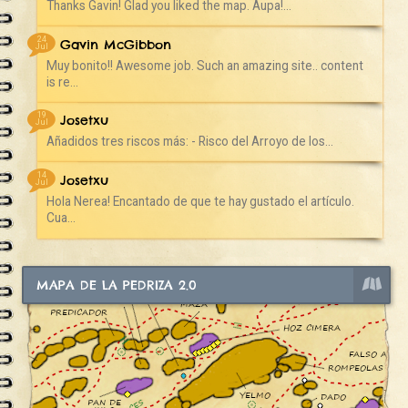
Thanks Gavin! Glad you liked the map. Aupa!...
24
Gavin McGibbon
Jul
Muy bonito!! Awesome job. Such an amazing site.. content
is re...
19
Josetxu
Jul
Añadidos tres riscos más: - Risco del Arroyo de los...
14
Josetxu
Jul
Hola Nerea! Encantado de que te hay gustado el artículo.
Cua...
MAPA DE LA PEDRIZA 2.0