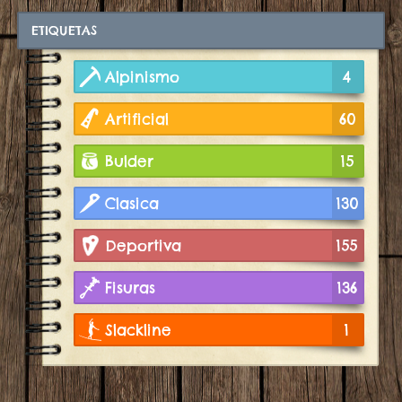
ETIQUETAS
Alpinismo
4
Artificial
60
Bulder
15
Clasica
130
Deportiva
155
Fisuras
136
Slackline
1