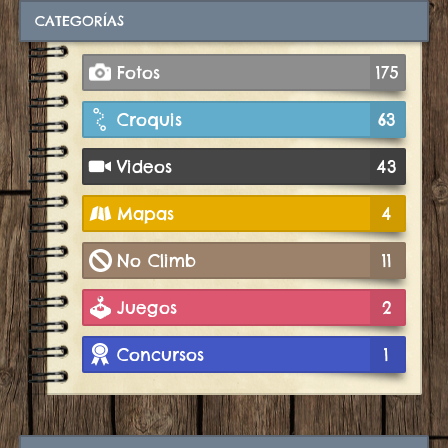
CATEGORÍAS
Fotos
175
Croquis
63
Videos
43
Mapas
4
No Climb
11
Juegos
2
Concursos
1