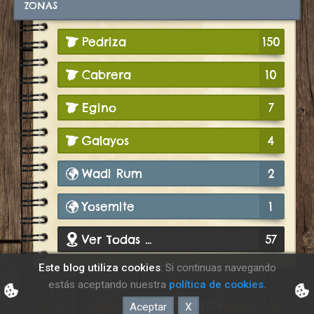
ZONAS
Pedriza
150
Cabrera
10
Egino
7
Galayos
4
Wadi Rum
2
Yosemite
1
Ver Todas ...
57
Este blog utiliza cookies
. Si continuas navegando
estás aceptando nuestra
política de cookies
.
cuadernodeescaladas.com
© 2000-2026
josetxu.com
Aceptar
X