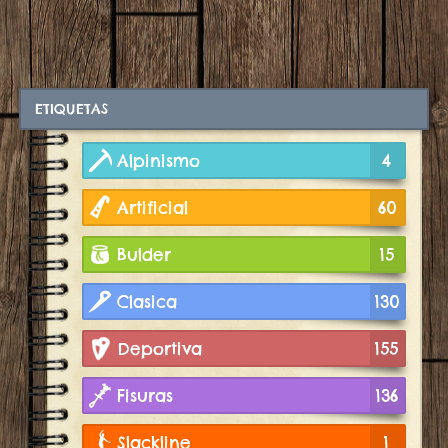
ETIQUETAS
Alpinismo
4
Artificial
60
Bulder
15
Clasica
130
Deportiva
155
Fisuras
136
Slackline
1