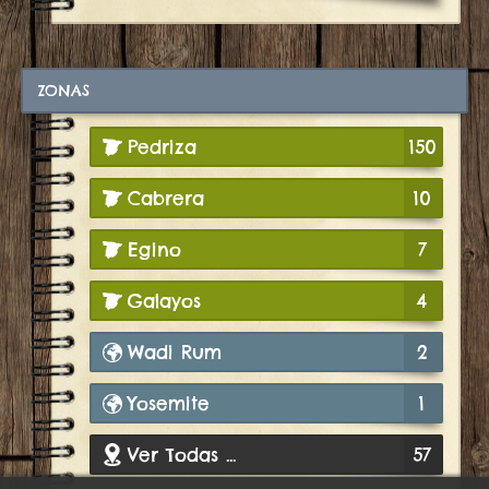
ZONAS
Pedriza
150
Cabrera
10
Egino
7
Galayos
4
Wadi Rum
2
Yosemite
1
Ver Todas ...
57