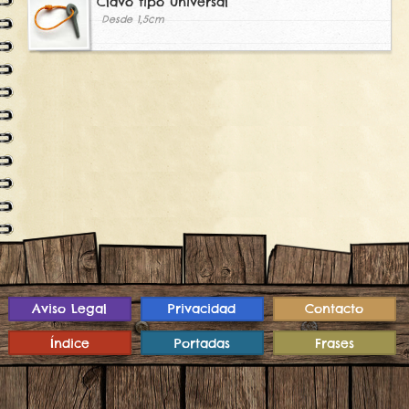
Clavo tipo universal
Desde 1,5cm
Aviso Legal
Privacidad
Contacto
Índice
Portadas
Frases