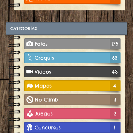
CATEGORÍAS
Fotos
175
Croquis
63
Videos
43
Mapas
4
No Climb
11
Juegos
2
Concursos
1