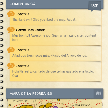
COMENTARIOS
1331
28
Josetxu
Jul
Thanks Gavin! Glad you liked the map. Aupa!...
24
Gavin McGibbon
Jul
Muy bonito!! Awesome job. Such an amazing site.. content
is re...
19
Josetxu
Jul
Añadidos tres riscos más: - Risco del Arroyo de los...
14
Josetxu
Jul
Hola Nerea! Encantado de que te hay gustado el artículo.
Cua...
MAPA DE LA PEDRIZA 2.0