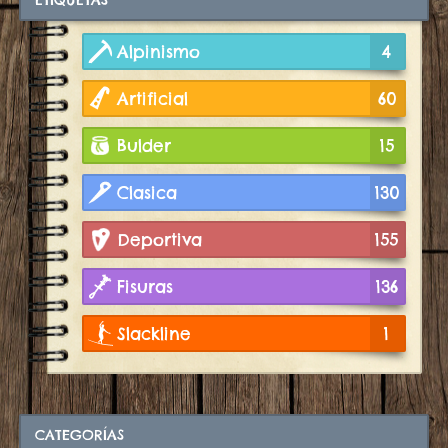
Alpinismo
4
Artificial
60
Bulder
15
Clasica
130
Deportiva
155
Fisuras
136
Slackline
1
CATEGORÍAS