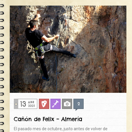
13
ABR
2
Deportiva
Fisuras
Fotos
2025
Cañón de Felix – Almería
El pasado mes de octubre, justo antes de volver de