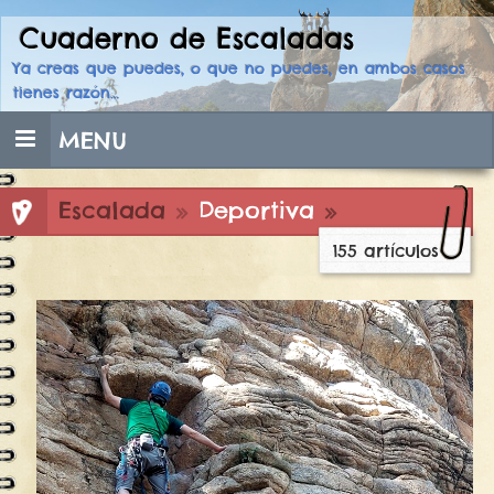
Cuaderno de Escaladas
Skip
to
Ya creas que puedes, o que no puedes, en ambos casos
content
tienes razón…
MENU
Escalada
»
Deportiva
»
155 artículos