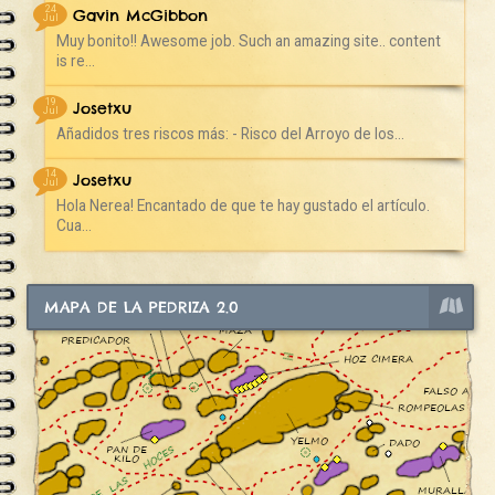
24
Gavin McGibbon
Jul
Muy bonito!! Awesome job. Such an amazing site.. content
is re...
19
Josetxu
Jul
Añadidos tres riscos más: - Risco del Arroyo de los...
14
Josetxu
Jul
Hola Nerea! Encantado de que te hay gustado el artículo.
Cua...
MAPA DE LA PEDRIZA 2.0