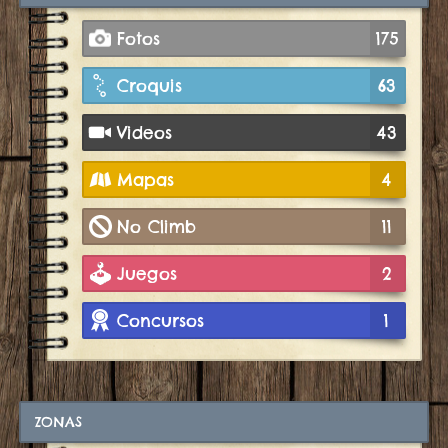
Fotos
175
Croquis
63
Videos
43
Mapas
4
No Climb
11
Juegos
2
Concursos
1
ZONAS