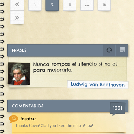
Paginación
…
«
1
2
3
16
de
»
entradas
FRASES
Nunca rompas el silencio si no es
para mejorarlo.
Ludwig van Beethoven
COMENTARIOS
1331
28
Josetxu
Jul
Thanks Gavin! Glad you liked the map. Aupa!...