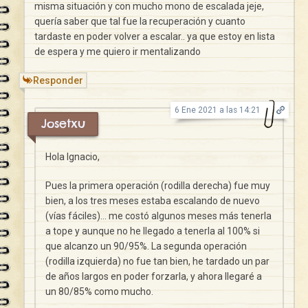
misma situación y con mucho mono de escalada jeje,
quería saber que tal fue la recuperación y cuanto
tardaste en poder volver a escalar.. ya que estoy en lista
de espera y me quiero ir mentalizando
Responder
6 Ene 2021 a las 14:21
Josetxu
Hola Ignacio,
Pues la primera operación (rodilla derecha) fue muy
bien, a los tres meses estaba escalando de nuevo
(vías fáciles)… me costó algunos meses más tenerla
a tope y aunque no he llegado a tenerla al 100% si
que alcanzo un 90/95%. La segunda operación
(rodilla izquierda) no fue tan bien, he tardado un par
de años largos en poder forzarla, y ahora llegaré a
un 80/85% como mucho.