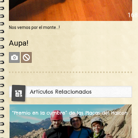
171
Nos vemos por el monte…!
Aupa!
Fotos
No
Climb
10357
Artículos Relacionados
“Premio en la cumbre” de las Placas del Halcón