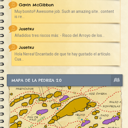
24
Gavin McGibbon
Jul
Muy bonito!! Awesome job. Such an amazing site.. content
is re...
19
Josetxu
Jul
Añadidos tres riscos más: - Risco del Arroyo de los...
14
Josetxu
Jul
Hola Nerea! Encantado de que te hay gustado el artículo.
Cua...
MAPA DE LA PEDRIZA 2.0