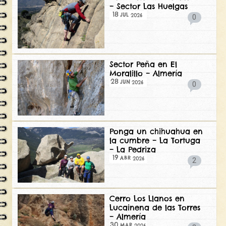
– Sector Las Huelgas
18
2026
JUL
0
Sector Peña en El
Moralillo – Almería
28
2026
JUN
0
Ponga un chihuahua en
la cumbre – La Tortuga
– La Pedriza
19
2026
ABR
2
Cerro Los Llanos en
Lucainena de las Torres
– Almería
30
2026
MAR