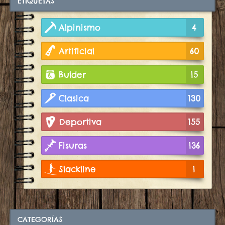
ETIQUETAS
Alpinismo
4
Artificial
60
Bulder
15
Clasica
130
Deportiva
155
Fisuras
136
Slackline
1
CATEGORÍAS