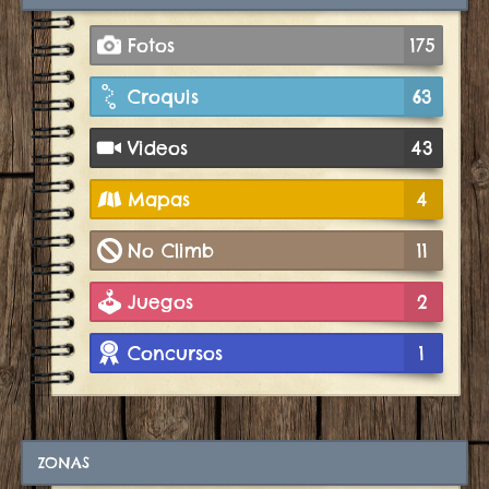
Fotos
175
Croquis
63
Videos
43
Mapas
4
No Climb
11
Juegos
2
Concursos
1
ZONAS