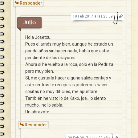
Responder
19 Feb 2017 a las 20:39
Julio
Hola Josetxu,
Pues el arnés muy bien, aunque he estado un
par de años sin hacer nada, había que estar
pendiente de los mayores.
Ahora si he vuelto a la roca, solo en la Pedriza
pero muy bien.
Sí, me gustaría hacer alguna salida contigo y
así mientras te recuperas podremos hacer
cositas no muy difíciles, me apuntaré.
También he visto lo de Kako, joe…lo siento
mucho., no lo sabía.
Un abrazote
Responder
20 Feb 2017 a las 20:48