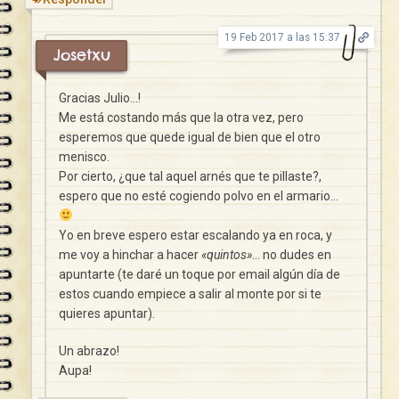
19 Feb 2017 a las 15:37
Josetxu
Gracias Julio…!
Me está costando más que la otra vez, pero
esperemos que quede igual de bien que el otro
menisco.
Por cierto, ¿que tal aquel arnés que te pillaste?,
espero que no esté cogiendo polvo en el armario…
Yo en breve espero estar escalando ya en roca, y
me voy a hinchar a hacer
«quintos»
… no dudes en
apuntarte (te daré un toque por email algún día de
estos cuando empiece a salir al monte por si te
quieres apuntar).
Un abrazo!
Aupa!