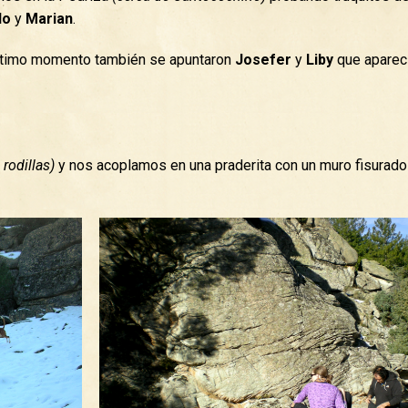
lo
y
Marian
.
último momento también se apuntaron
Josefer
y
Liby
que aparec
 rodillas)
y nos acoplamos en una praderita con un muro fisurad