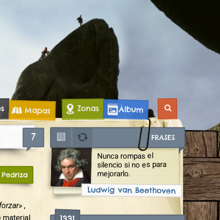
os
Zonas
Álbum
Mapas
7
FRASES
Nunca rompas el
silencio si no es para
mejorarlo.
Pedriza
Ludwig van Beethoven
forzar»
,
1331
 material