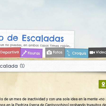
 de Escaladas
que no puedes, en ambos casos tienes razón…
Deportiva
Vide
Fotos
Croquis
Fisuras
calada (1)
 de un mes de inactividad y con una sola idea en la mente
«no 
mos en la Pedriza
(cerca de Cantocochino)
probando truquitos de