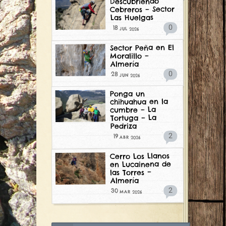
Descubriendo
Cebreros – Sector
Las Huelgas
0
18
2026
JUL
Sector Peña en El
Moralillo –
Almería
0
28
2026
JUN
Ponga un
chihuahua en la
cumbre – La
Tortuga – La
Pedriza
2
19
2026
ABR
Cerro Los Llanos
en Lucainena de
las Torres –
Almería
2
30
2026
MAR