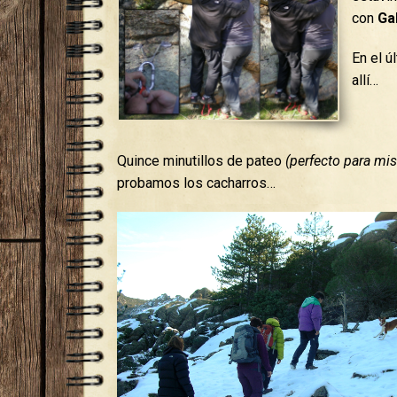
con
Ga
En el 
allí…
Quince minutillos de pateo
(perfecto para mis
probamos los cacharros…