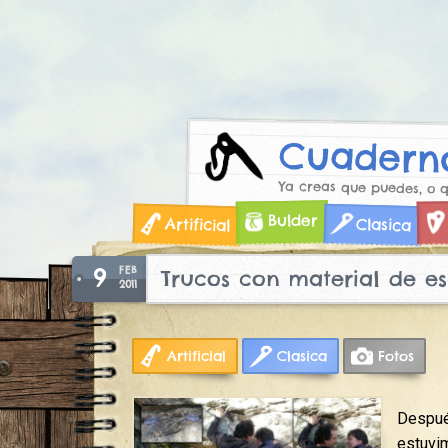
Cuaderno
Ya creas que puedes, o 
Skip
Bulder
Artificial
Clasica
to
content
9
FEB
Trucos con material de es
2011
Artificial
Clasica
Fotos
Después
estuvi