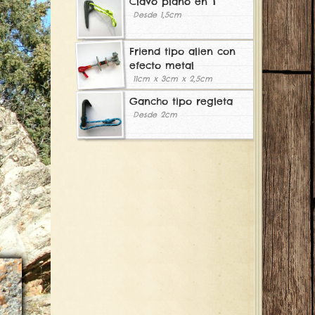
Clavo plano en T
Desde 1,5cm
Friend tipo alien con
efecto metal
11cm x 3cm x 2,5cm
Gancho tipo regleta
Desde 2cm