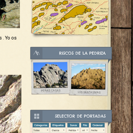
 . Yo os
RISCOS DE LA PEDRIZA
PEÑAS CAGAS
LOS FANTASMAS
SELECTOR DE PORTADAS