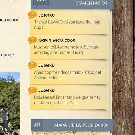
COMENTARIOS
28
Josetxu
Jul
ieron por
Thanks Gavin! Glad you liked the map.
Aupa!...
24
Gavin McGibbon
Jul
Muy bonito!! Awesome job. Such an
amazing site.. content is re...
o donde
19
Josetxu
Jul
Añadidos tres riscos más: - Risco del
Arroyo de los...
14
Josetxu
Jul
Hola Nerea! Encantado de que te hay
gustado el artículo. Cua...
MAPA DE LA PEDRIZA 2.0