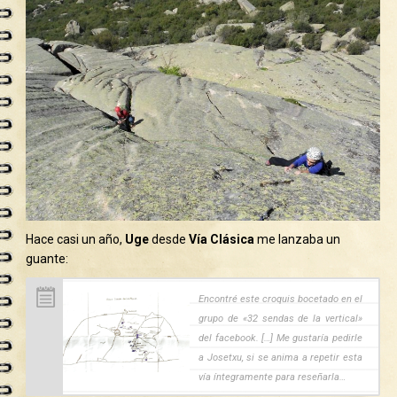
Hace casi un año,
Uge
desde
Vía Clásica
me lanzaba un
guante:
Encontré este croquis bocetado en el
grupo de «32 sendas de la vertical»
del facebook. […] Me gustaría pedirle
a Josetxu, si se anima a repetir esta
vía íntegramente para reseñarla…