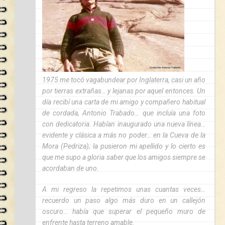
1975 me tocó vagabundear por Inglaterra, casi un año
por tierras extrañas… y lejanas por aquel entonces. Un
día recibí una carta de mi amigo y compañero habitual
de cordada, Antonio Trabado… que incluía una foto
con dedicatoria. Habían inaugurado una nueva línea…
evidente y clásica a más no poder… en la Cueva de la
Mora (Pedriza); la pusieron mi apellido y lo cierto es
que me supo a gloria saber que los amigos siempre se
acordaban de uno.
A mi regreso la repetimos unas cuantas veces…
recuerdo un paso algo más duro en un callejón
oscuro… había que superar el pequeño muro de
enfrente hasta terreno amable.