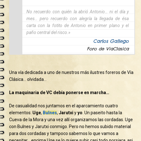
No recuerdo con quién la abrió Antonio… ni el día y
mes… pero recuerdo con alegría la llegada de ésa
carta con la fotito de Antonio en primer plano y el
paño central del risco.»
Carlos Gallego
Foro de ViaClasica
Una vía dedicada a uno de nuestros más ilustres foreros de Vía
Clásica… olvidada…
La maquinaria de VC debía ponerse en marcha…
De casualidad nos juntamos en el aparcamiento cuatro
elementos:
Uge
,
Bulnes
,
Jarutxi
y
yo
. Un paseito hasta la
Cueva de la Mora y una vez allí organizamos las cordadas. Uge
con Bulnes y Jarutxi conmigo. Pero no hemos subido material
para dos cordadas y tampoco sabemos lo que vamos a
necesitar… encima Uge se lo quiere subir casi todo
porsiaca
, asi