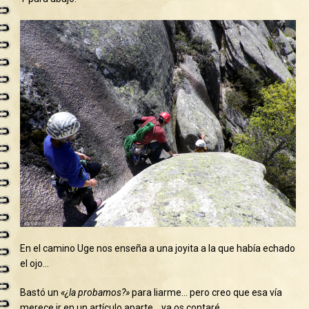
En el camino Uge nos enseña a una joyita a la que había echado
el ojo…
Bastó un
«¿la probamos?»
para liarme… pero creo que esa vía
merece ir en un artículo aparte… ya os contaré.