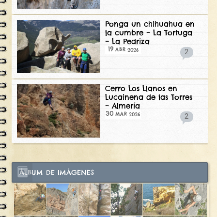
Ponga un chihuahua en
la cumbre – La Tortuga
– La Pedriza
19
2026
ABR
2
Cerro Los Llanos en
Lucainena de las Torres
– Almería
30
2026
MAR
2
ÁLBUM DE IMÁGENES