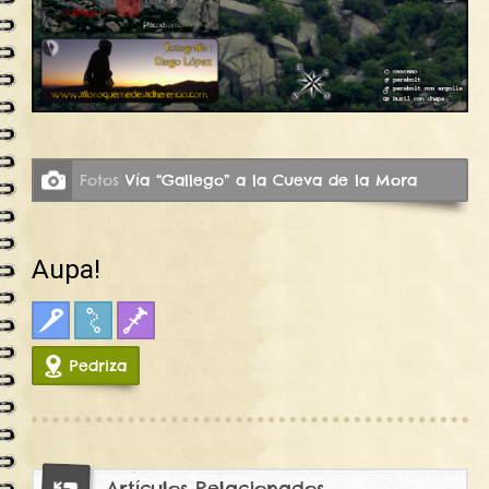
Fotos
Vía “Gallego” a la Cueva de la Mora
Aupa!
Clasica
Croquis
Fisuras
Pedriza
19201
Artículos Relacionados