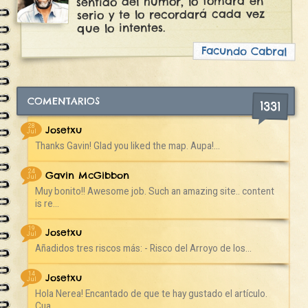
sentido del humor, lo tomará en
serio y te lo recordará cada vez
que lo intentes.
Facundo Cabral
COMENTARIOS
1331
28
Josetxu
Jul
Thanks Gavin! Glad you liked the map. Aupa!...
24
Gavin McGibbon
Jul
Muy bonito!! Awesome job. Such an amazing site.. content
is re...
19
Josetxu
Jul
Añadidos tres riscos más: - Risco del Arroyo de los...
14
Josetxu
Jul
Hola Nerea! Encantado de que te hay gustado el artículo.
Cua...