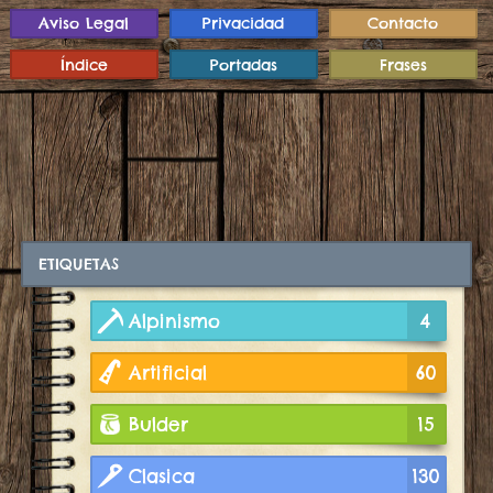
Aviso Legal
Privacidad
Contacto
Índice
Portadas
Frases
ETIQUETAS
Alpinismo
4
Artificial
60
Bulder
15
Clasica
130