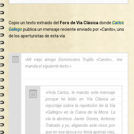
Copio un texto extraido del
Foro de Vía Clásica
donde
Carlos
Gallego
publica un mensaje reciente enviado por
«Canito»
, uno
de los aperturistas de esta vía:
«Mi viejo amigo Dominicano Trujillo «Canito»… me
manda el siguiente texto:»
«Hola Carlos, te mando este mensaje
porque he leído en Vía Clásica un
reportaje sobre la repetición de la Vía
«Gallego» en la Cueva de la Mora. La
vía la abrimos Javier Dones, Antonio
Trabado y yo, eligiendo este risco por
que en esa época no tenía apenas vías,