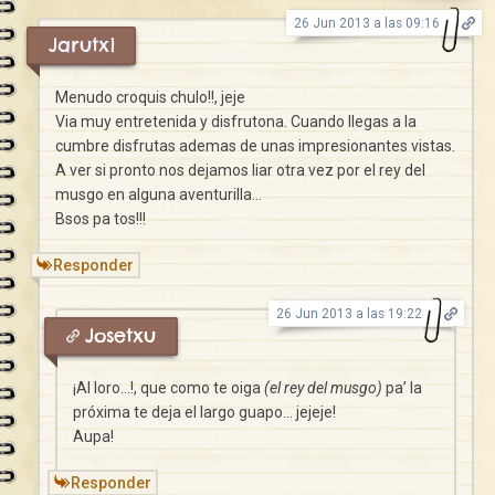
26 Jun 2013 a las 09:16
Jarutxi
Menudo croquis chulo!!, jeje
Via muy entretenida y disfrutona. Cuando llegas a la
cumbre disfrutas ademas de unas impresionantes vistas.
A ver si pronto nos dejamos liar otra vez por el rey del
musgo en alguna aventurilla…
Bsos pa tos!!!
Responder
26 Jun 2013 a las 19:22
Josetxu
¡Al loro…!, que como te oiga
(el rey del musgo)
pa’ la
próxima te deja el largo guapo… jejeje!
Aupa!
Responder