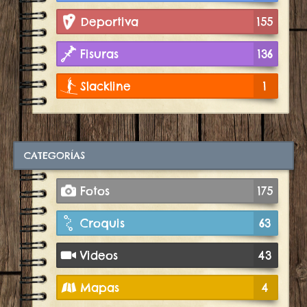
Deportiva
155
Fisuras
136
Slackline
1
CATEGORÍAS
Fotos
175
Croquis
63
Videos
43
Mapas
4