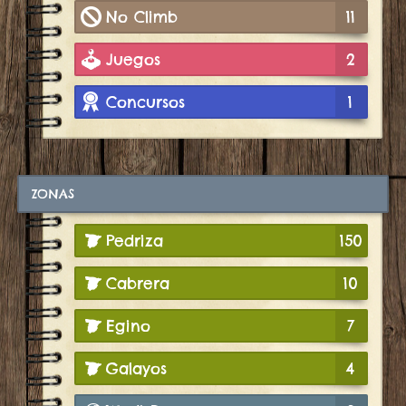
No Climb
11
Juegos
2
Concursos
1
ZONAS
Pedriza
150
Cabrera
10
Egino
7
Galayos
4