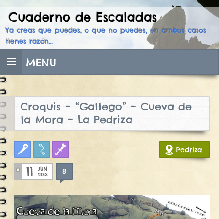
Cuaderno de Escaladas
Skip
to
Ya creas que puedes, o que no puedes, en ambos casos
content
tienes razón…
MENU
Croquis – “Gallego” – Cueva de
la Mora – La Pedriza
Clasica
Croquis
Fisuras
Pedriza
11
JUN
8
2013