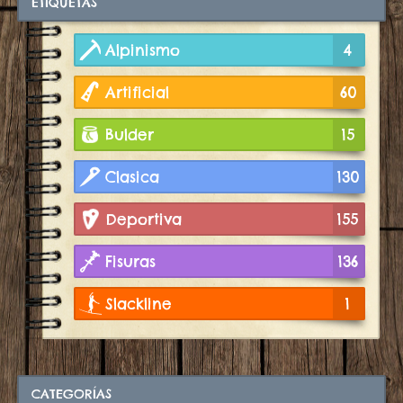
ETIQUETAS
Alpinismo
4
Artificial
60
Bulder
15
Clasica
130
Deportiva
155
Fisuras
136
Slackline
1
CATEGORÍAS