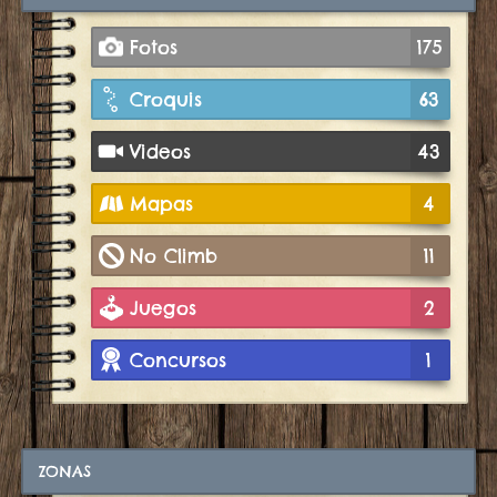
Fotos
175
Croquis
63
Videos
43
Mapas
4
No Climb
11
Juegos
2
Concursos
1
ZONAS