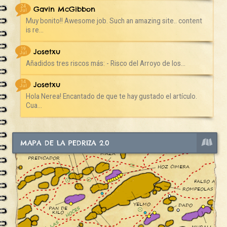
24
Gavin McGibbon
Jul
Muy bonito!! Awesome job. Such an amazing site.. content
is re...
19
Josetxu
Jul
Añadidos tres riscos más: - Risco del Arroyo de los...
14
Josetxu
Jul
Hola Nerea! Encantado de que te hay gustado el artículo.
Cua...
MAPA DE LA PEDRIZA 2.0