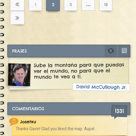
Paginación
…
«
1
2
3
18
de
»
entradas
FRASES
Sube la montaña para que puedas
ver el mundo, no para que el
mundo te vea a ti.
David McCullough Jr.
COMENTARIOS
1331
28
Josetxu
Jul
Thanks Gavin! Glad you liked the map. Aupa!...