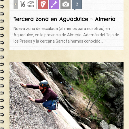
16
NOV
2
Deportiva
Fisuras
Fotos
2024
Tercera zona en Aguadulce – Almería
Nueva zona de escalada (al menos para nosotros) en
Aguadulce, en la provincia de Almería. Además del Tajo de
los Presos y la cercana Garrofa hemos conocido…