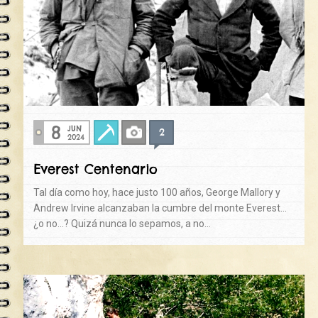
8
JUN
2
Alpinismo
Fotos
2024
Everest Centenario
Tal día como hoy, hace justo 100 años, George Mallory y
Andrew Irvine alcanzaban la cumbre del monte Everest…
¿o no…? Quizá nunca lo sepamos, a no…