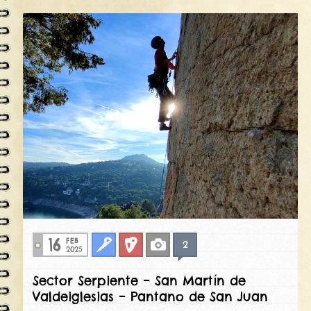
16
FEB
2
Clasica
Deportiva
Fotos
2025
Sector Serpiente – San Martín de
Valdeiglesias – Pantano de San Juan